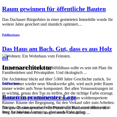
Raum gewinnen für öffentliche Bauten
Das Dachauer Bürgerbüro in einer gemieteten Immobilie wurde für
weitere Jahre gesichert und räumlich optimiert....
Publikationen
Das Haus am Bach. Gut, dass es aus Holz
ist
Innenarchitektur
Ein individuelles Familien-Wohlfühlhaus sollte es sein mit Platz für
Familienleben und Privatspähre. Und ökologisch ...
Die Architektur blickt auf über 5.000 Jahre Geschichte zurück. So
wie es immer wieder neue Musikwerke gibt, wird auch jeder Raum
Publikationen
immer wieder aufs Neue komponiert. Bei allen Voraussetzungen ist
es wichtig, genau den Ton zu treffen, der die richtige Farbe erzeugt.
Bauen in prominenter Lage
Bernhard Rückert orchestriert mit seinem Team wohltemperierte
Räume: Räume der Begegnung, für den Verkauf oder zum Arbeiten.
Räume, die eine gewisse Selbstverständlichkeit ausstrahlen und in
Die gute Zusammenarbeit von Planer und Bauherren öffnete den
ihrer Architektur Anregung, aber auch Ruhe geben.
Weg für eine innovative, wegweisende Gestaltung. ...