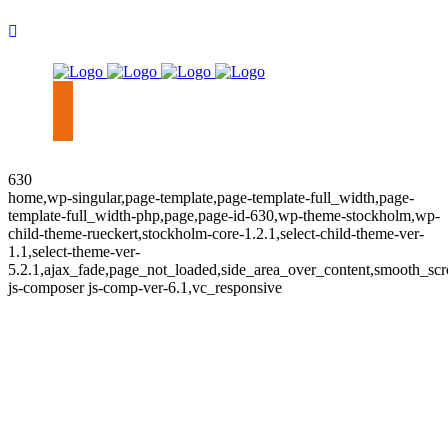
630
home,wp-singular,page-template,page-template-full_width,page-
template-full_width-php,page,page-id-630,wp-theme-stockholm,wp-
child-theme-rueckert,stockholm-core-1.2.1,select-child-theme-ver-
1.1,select-theme-ver-
5.2.1,ajax_fade,page_not_loaded,side_area_over_content,smooth_sc
js-composer js-comp-ver-6.1,vc_responsive